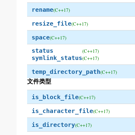
rename
(C++17)
resize_file
(C++17)
space
(C++17)
status
(C++17)
symlink_status
(C++17)
temp_directory_path
(C++17)
文件类型
is_block_file
(C++17)
is_character_file
(C++17)
is_directory
(C++17)