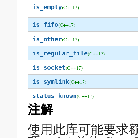
is_empty
(C++17)
is_fifo
(C++17)
is_other
(C++17)
is_regular_file
(C++17)
is_socket
(C++17)
is_symlink
(C++17)
status_known
(C++17)
注解
使用此库可能要求额