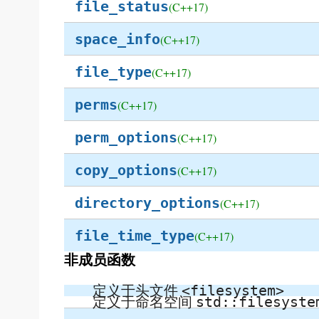
file_status
(C++17)
space_info
(C++17)
file_type
(C++17)
perms
(C++17)
perm_options
(C++17)
copy_options
(C++17)
directory_options
(C++17)
file_time_type
(C++17)
非成员函数
定义于头文件
<filesystem>
定义于命名空间
std::filesyste