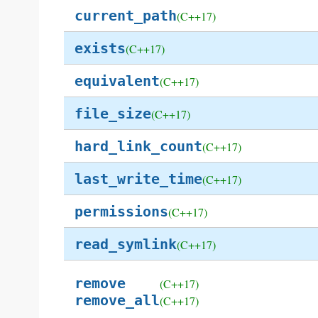
current_path
(C++17)
exists
(C++17)
equivalent
(C++17)
file_size
(C++17)
hard_link_count
(C++17)
last_write_time
(C++17)
permissions
(C++17)
read_symlink
(C++17)
remove
(C++17)
remove_all
(C++17)