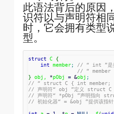
此语法背后的原因
识符以与声明符相
时，它会拥有类型
型。
struct
 C 
{
int
 member
;
// “ int 
// “ membe
}
 obj, 
*
pObj 
=
&
obj
;
// “ struct C { int membe
// 声明符“ obj ”定义 struct
// 声明符“ *pObj ”声明指向 st
// 初始化器“ = &obj ”提供该指
int
 a 
=
1
, 
*
p 
=
NULL
, f
(
void