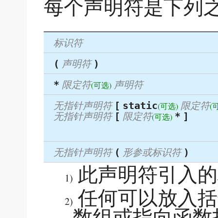
每个声明符是下列
标识符
声明符
(
)
限定符
声明符
*
(可选)
无指针声明符
限定符
[
static
(可选)
(
无指针声明符
限定符
[
*
]
(可选)
无指针声明符
形参或标识符
(
)
此声明符引入的
1)
任何可以放入括
2)
数组或指向函数