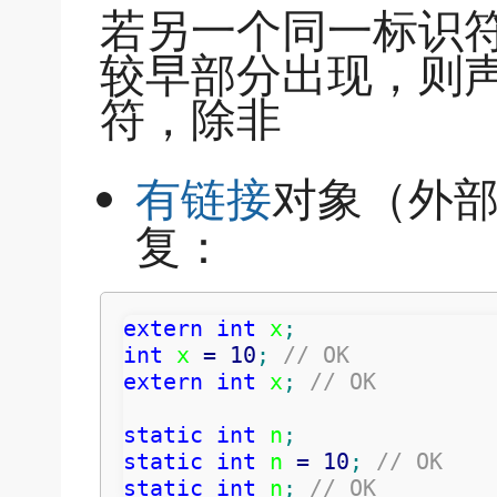
若另一个同一标识
较早部分出现，则
符，除非
有链接
对象（外
复：
extern
int
 x
;
int
 x 
=
10
;
// OK
extern
int
 x
;
// OK
static
int
 n
;
static
int
 n 
=
10
;
// OK
static
int
 n
;
// OK