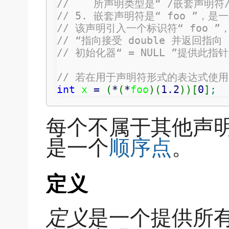
//    所声明类型是“ /嵌套声明符
// 5. 嵌套声明符是“ foo ”，
// 该声明引入一个标识符“ foo 
// “指向接受 double 并返回指
// 初始化器“ = NULL ”提供此指
// 若在用于声明符形式的表达式使用“
int
 x 
=
(
*
(
*
foo
)
(
1.2
)
)
[
0
]
;
每个不属于其他声
是一个
顺序点
。
定义
定义
是一个提供所