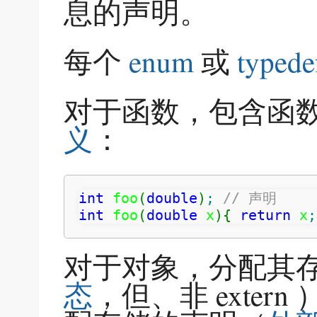
息的声明。
每个
enum
或
typede
对于函数，包含函
义
：
int
 foo
(
double
)
;
// 声明
int
 foo
(
double
 x
)
{
return
 x
;
对于对象，分配其
态
，但、非 exte