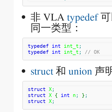
非 VLA
typedef
可
同一类型：
typedef
int
 int_t
;
typedef
int
 int_t
;
// OK
struct
和
union
声
struct
 X
;
struct
 X 
{
int
 n
;
}
;
struct
 X
;