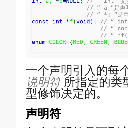
int
 a, 
*
b
=
NULL
;
// “ int 
// “ a ”是
// “ *b ”
const
int
*
f
(
void
)
;
// “ i
// “ c
// “ *f
enum
 COLOR 
{
RED, GREEN, BLUE
一个声明引入的每
说明符
所指定的类
型修饰决定的。
声明符