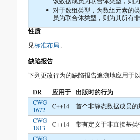
该数据成员为联合体类型，则
对于数组类型，为数组元素的
员为联合体类型，则为其所有
性质
见
标准布局
。
缺陷报告
下列更改行为的缺陷报告追溯地应用于以前
DR
应用于
出版时的行为
CWG
C++14
首个非静态数据成员的
1672
CWG
C++14
带有定义于非直接基类
1813
CWG