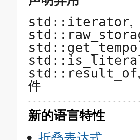
,
std::iterator
std::raw_stora
std::get_tempo
std::is_litera
std::result_of
件
新的语言特性
折叠表达式