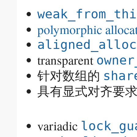
weak_from_thi
polymorphic alloca
aligned_alloc
transparent
owner
针对数组的
shar
具有显式对齐要
variadic
lock_gu