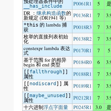
预处理器条件中的
P0061R1
5
__has_include
DR ：
继承构造函数
的
P0136R1
7
3.
新规定 (DR1941 等)
的 lambda 捕
*this
P0018R3
7
3.
获
枚举的直接列表初始
P0138R2
7
3.
化
constexpr lambda 表达
P0170R1
7
5
式
基于范围 for 的相异
P0184R0
6
3.
begin 和 end 类型
[[
fallthrough
]]
P0188R1
7
3.
属性
属
[[
nodiscard
]]
P0189R1
7
3.
性
[[
maybe_unused
]]
P0212R1
7
3.
属性
十六进制
浮点字面量
P0245R1
3.0