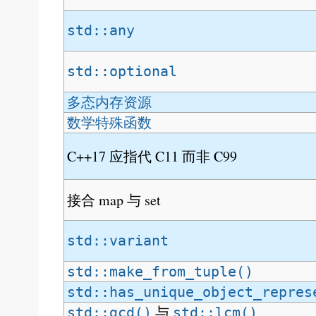
std::any
std::optional
多态内存资源
数学特殊函数
C++17 应指代 C11 而非 C99
接合 map 与 set
std::variant
std::make_from_tuple()
std::has_unique_object_repres
与
std::gcd()
std::lcm()