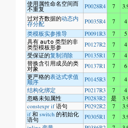
使用属性命名空间而
P0028R4
7
3.
不重复
过对齐数据的
动态内
P0035R4
7
4
存分配
类模板实参推导
P0091R3
7
5
具有
类型的非
auto
P0127R2
7
4
类型模板形参
受保证的
复制消除
P0135R1
7
4
替换含引用成员的类
P0137R1
7
6
对象
更严格的
表达式求值
P0145R3
7
4
顺序
结构化绑定
P0217R3
7
4
忽略未知属性
P0283R2
是
3.
constexpr if
语句
P0292R2
7
3.
if
和
switch
的初始化
P0305R1
7
3.
语句
inline 变量
P0386R2
7
3.