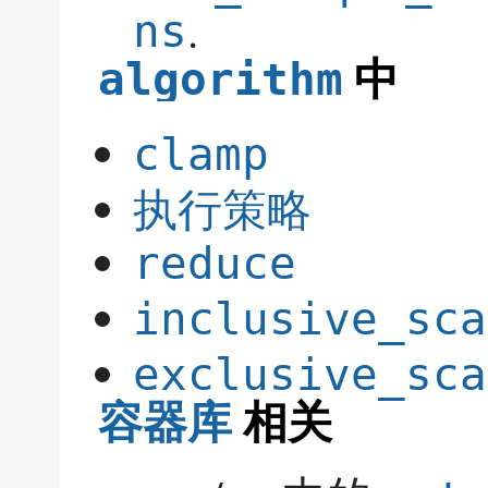
.
ns
中
algorithm
clamp
执行策略
reduce
inclusive_sca
exclusive_sca
相关
容器库