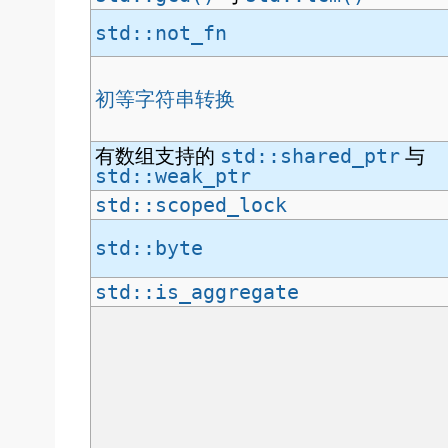
std::not_fn
初等字符串转换
有数组支持的
与
std::shared_ptr
std::weak_ptr
std::scoped_lock
std::byte
std::is_aggregate