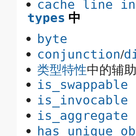
cache line in
中
types
byte
/
conjunction
d
类型特性
中的辅助变
is_swappable
is_invocable
is_aggregate
has_unique_ob