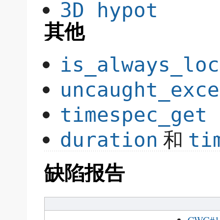
3D hypot
其他
is_always_loc
uncaught_exce
timespec_get
和
duration
ti
缺陷报告