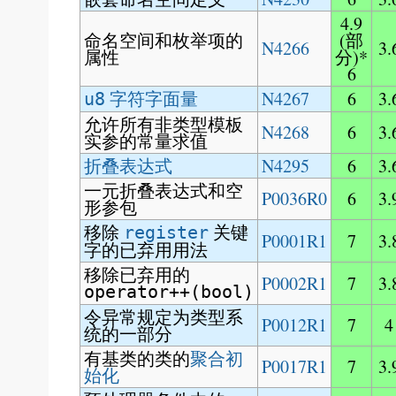
4.9
命名空间和枚举项的
(部
N4266
3.
属性
分)*
6
字符字面量
N4267
6
3.
u8
允许所有非类型模板
N4268
6
3.
实参的常量求值
折叠表达式
N4295
6
3.
一元折叠表达式和空
P0036R0
6
3.
形参包
移除
关键
register
P0001R1
7
3.
字的已弃用用法
移除已弃用的
P0002R1
7
3.
operator++(bool)
令异常规定为类型系
P0012R1
7
4
统的一部分
有基类的类的
聚合初
P0017R1
7
3.
始化