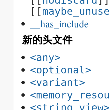
[[
nodiscard
]]
[[
maybe_unuse
__has_include
新的头文件
<any>
<optional>
<variant>
<memory_resou
<string_view>