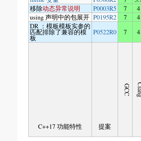
移除
动态异常说明
P0003R5
7
4
using 声明中的包展开
P0195R2
7
4
DR ：模板模板实参的
匹配排除了兼容的模
P0522R0
7
4
板
Cl
GCC
C++17 功能特性
提案