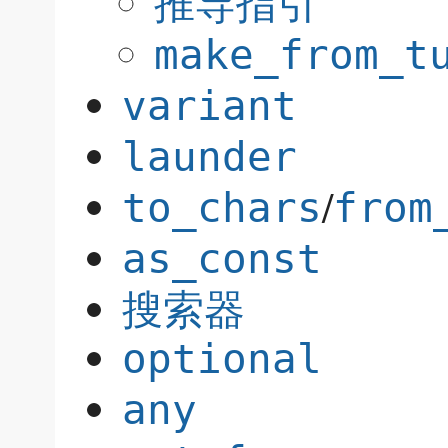
推导指引
make_from_t
variant
launder
/
to_chars
from
as_const
搜索器
optional
any