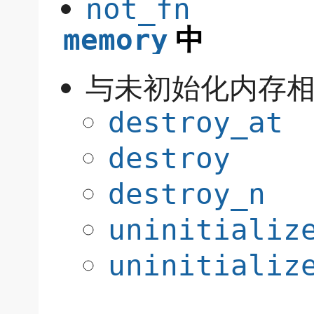
not_fn
中
memory
与未初始化内存
destroy_at
destroy
destroy_n
uninitializ
uninitializ