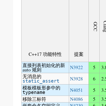
Cl
GCC
C++17 功能特性
提案
直接列表初始化的新
N3922
5
3.
auto 规则
无消息的
N3928
6
2.
static_assert
模板模板形参中的
N4051
5
3.
typename
移除三标符
N4086
5
3.
嵌套命名空间定义
N4230
6
3.