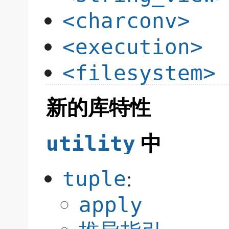
<charconv>
<execution>
<filesystem>
新的库特性
中
utility
:
tuple
apply