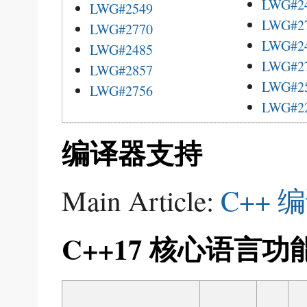
LWG#2
LWG#2549
LWG#2
LWG#2770
LWG#2
LWG#2485
LWG#2
LWG#2857
LWG#2
LWG#2756
LWG#2
编译器支持
Main Article:
C++
C++17 核心语言