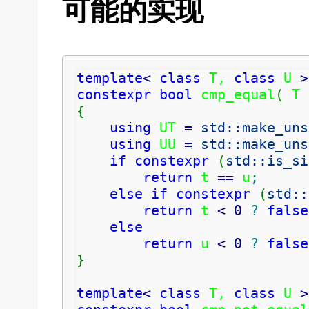
可能的实现
template
<
class
 T, 
class
 U 
>
constexpr
bool
 cmp_equal
(
 T 
{
using
 UT 
=
std::
make_uns
using
 UU 
=
std::
make_uns
if
constexpr
(
std::
is_si
return
 t 
==
 u
;
else
if
constexpr
(
std::
return
 t 
<
0
?
false
else
return
 u 
<
0
?
false
}
template
<
class
 T, 
class
 U 
>