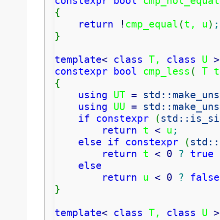
constexpr
bool
 cmp_not_equal
{
return
!
cmp_equal
(
t, u
)
;
}
template
<
class
 T, 
class
 U 
>
constexpr
bool
 cmp_less
(
 T t
{
using
 UT 
=
std::
make_uns
using
 UU 
=
std::
make_uns
if
constexpr
(
std::
is_si
return
 t 
<
 u
;
else
if
constexpr
(
std::
return
 t 
<
0
?
true
else
return
 u 
<
0
?
false
}
template
<
class
 T, 
class
 U 
>