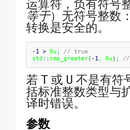
运算符，负有符号
等于
）无符号整数
转换是安全的。
-
1
>
 0u
;
// true
std
::
cmp_greater
(
-
1
, 0u
)
;
//
若
或
不是有符
T
U
括标准整数类型与
译时错误。
参数