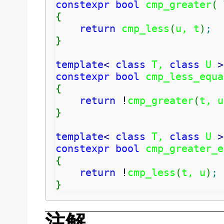
constexpr
bool
 cmp_greater
(
 
{
return
 cmp_less
(
u, t
)
;
}
template
<
class
 T, 
class
 U 
>
constexpr
bool
 cmp_less_equa
{
return
!
cmp_greater
(
t, u
}
template
<
class
 T, 
class
 U 
>
constexpr
bool
 cmp_greater_e
{
return
!
cmp_less
(
t, u
)
;
}
注解