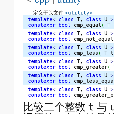
定义于头文件
<utility>
template
<
class
T,
class
U
>
constexpr
bool
cmp_equal
(
T 
template
<
class
T,
class
U
>
constexpr
bool
cmp_not_equal
template
<
class
T,
class
U
>
constexpr
bool
cmp_less
(
T t
template
<
class
T,
class
U
>
constexpr
bool
cmp_greater
(
template
<
class
T,
class
U
>
constexpr
bool
cmp_less_equa
template
<
class
T,
class
U
>
constexpr
bool
cmp_greater_e
比较二个整数
与
t