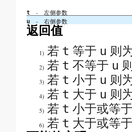
-
左侧参数
t
-
右侧参数
u
返回值
若
等于
则
t
u
1)
若
不等于
t
u
2)
若
小于
则
t
u
3)
若
大于
则
t
u
4)
若
小于或等
t
5)
若
大于或等
t
6)